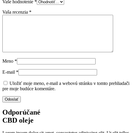
Vaše hodnotenie
*
Vaša recenzia
*
Meno
*
E-mail
*
Uložiť moje meno, e-mail a webovú stránku v tomto prehliadači
pre moje budúce komentáre.
Odporúčané
CBD oleje
Lorem ipsum dolor sit amet, consectetur adipiscing elit. Ut elit tellus,