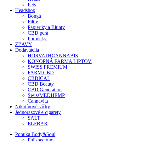
Pets
Headshop
Bongá
Filtre
Papieriky a Blunty
CBD perá
Pomôcky
ZĽAVY
Dodávatelia
HORVATHCANNABIS
KONOPNÁ FARMA LIPTOV
SWISS PREMIUM
FARM CBD
CBDICAL
CBD Beauty
CBD Generation
SwissMEDHEMP
Cannavita
Nikotínové sáčky
Jednorazové e-cigarety
SALT
ELFBAR
Ponuka Body&Soul
Fullspectrum