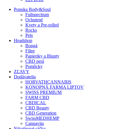
Ponuka Body&Soul
Fullspectrum
Ochutené
Kvety a Pre-rolled
Rocks
Pets
Headshop
Bongá
Filtre
Papieriky a Blunty
CBD perá
Pomôcky
ZĽAVY
Dodávatelia
HORVATHCANNABIS
KONOPNÁ FARMA LIPTOV
SWISS PREMIUM
FARM CBD
CBDICAL
CBD Beauty
CBD Generation
SwissMEDHEMP
Cannavita
Nikotínové sáčky