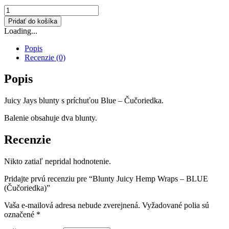
množstvo
Blunty
Pridať do košíka
Juicy
Loading...
Hemp
Wraps
Popis
–
Recenzie (0)
BLUE
(Čučoriedka)
Popis
Juicy Jays blunty s príchuťou Blue – Čučoriedka.
Balenie obsahuje dva blunty.
Recenzie
Nikto zatiaľ nepridal hodnotenie.
Pridajte prvú recenziu pre “Blunty Juicy Hemp Wraps – BLUE
(Čučoriedka)”
Vaša e-mailová adresa nebude zverejnená.
Vyžadované polia sú
označené
*