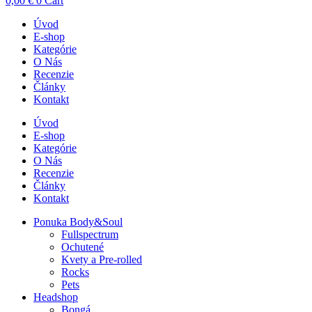
0,00
€
0
Cart
Úvod
E-shop
Kategórie
O Nás
Recenzie
Články
Kontakt
Úvod
E-shop
Kategórie
O Nás
Recenzie
Články
Kontakt
Ponuka Body&Soul
Fullspectrum
Ochutené
Kvety a Pre-rolled
Rocks
Pets
Headshop
Bongá