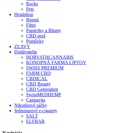
Rocks
Pets
Headshop
Bongá
Filtre
Papieriky a Blunty
CBD perá
Pomôcky
ZĽAVY
Dodávatelia
HORVATHCANNABIS
KONOPNÁ FARMA LIPTOV
SWISS PREMIUM
FARM CBD
CBDICAL
CBD Beauty
CBD Generation
SwissMEDHEMP
Cannavita
Nikotínové sáčky
Jednorazové e-cigarety
SALT
ELFBAR
Navigácia