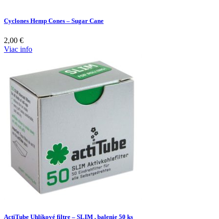
Cyclones Hemp Cones – Sugar Cane
2,00
€
Viac info
ActiTube Uhlíkové filtre – SLIM , balenie 50 ks