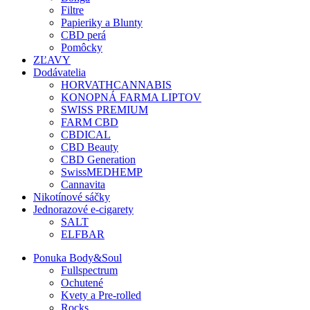
Filtre
Papieriky a Blunty
CBD perá
Pomôcky
ZĽAVY
Dodávatelia
HORVATHCANNABIS
KONOPNÁ FARMA LIPTOV
SWISS PREMIUM
FARM CBD
CBDICAL
CBD Beauty
CBD Generation
SwissMEDHEMP
Cannavita
Nikotínové sáčky
Jednorazové e-cigarety
SALT
ELFBAR
Ponuka Body&Soul
Fullspectrum
Ochutené
Kvety a Pre-rolled
Rocks