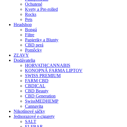
Ochutené
Kvety a Pre-rolled
Rocks
Pets
Headshop
Bongá
Filtre
Papieriky a Blunty
CBD perá
Pomôcky
ZĽAVY
Dodávatelia
HORVATHCANNABIS
KONOPNÁ FARMA LIPTOV
SWISS PREMIUM
FARM CBD
CBDICAL
CBD Beauty
CBD Generation
SwissMEDHEMP
Cannavita
Nikotínové sáčky
Jednorazové e-cigarety
SALT
ELFBAR