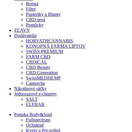
Bongá
Filtre
Papieriky a Blunty
CBD perá
Pomôcky
ZĽAVY
Dodávatelia
HORVATHCANNABIS
KONOPNÁ FARMA LIPTOV
SWISS PREMIUM
FARM CBD
CBDICAL
CBD Beauty
CBD Generation
SwissMEDHEMP
Cannavita
Nikotínové sáčky
Jednorazové e-cigarety
SALT
ELFBAR
Ponuka Body&Soul
Fullspectrum
Ochutené
Kvety a Pre-rolled