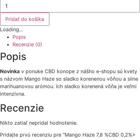
množstvo
Mango
Haze
7,8
Pridať do košíka
%CBD
0,2%>
Loading...
THC
Popis
Recenzie (0)
Popis
Novinka
v ponuke CBD konope z nášho e-shopu sú kvety
s názvom Mango Haze so sladko korenenou vôňou a silne
marihuanovou arómou. Ich sladko korenená vôňa je veľmi
intenzívna.
Recenzie
Nikto zatiaľ nepridal hodnotenie.
Pridajte prvú recenziu pre “Mango Haze 7,8 %CBD 0,2%>