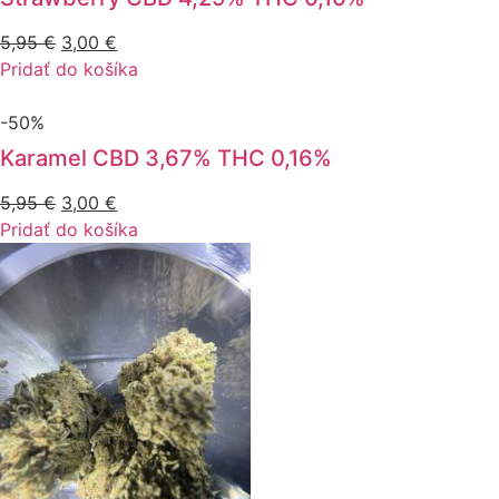
Pôvodná
Aktuálna
5,95
€
3,00
€
cena
cena
Pridať do košíka
bola:
je:
5,95 €.
3,00 €.
-50%
Karamel CBD 3,67% THC 0,16%
Pôvodná
Aktuálna
5,95
€
3,00
€
cena
cena
Pridať do košíka
bola:
je:
5,95 €.
3,00 €.