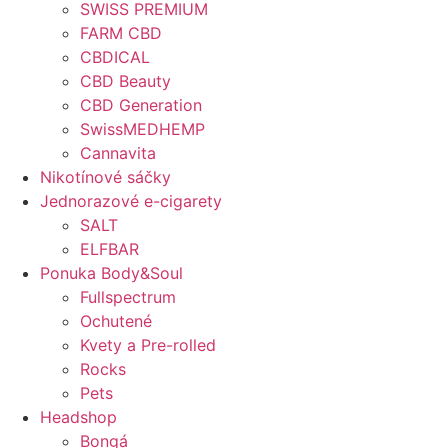
SWISS PREMIUM
FARM CBD
CBDICAL
CBD Beauty
CBD Generation
SwissMEDHEMP
Cannavita
Nikotínové sáčky
Jednorazové e-cigarety
SALT
ELFBAR
Ponuka Body&Soul
Fullspectrum
Ochutené
Kvety a Pre-rolled
Rocks
Pets
Headshop
Bongá