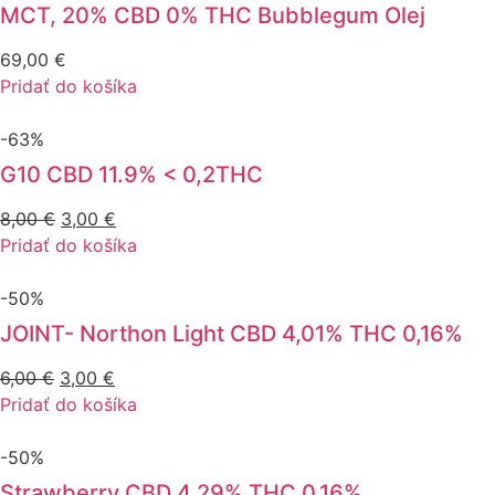
MCT, 20% CBD 0% THC Bubblegum Olej
69,00
€
Pridať do košíka
-63%
G10 CBD 11.9% < 0,2THC
Pôvodná
Aktuálna
8,00
€
3,00
€
cena
cena
Pridať do košíka
bola:
je:
8,00 €.
3,00 €.
-50%
JOINT- Northon Light CBD 4,01% THC 0,16%
Pôvodná
Aktuálna
6,00
€
3,00
€
cena
cena
Pridať do košíka
bola:
je:
6,00 €.
3,00 €.
-50%
Strawberry CBD 4,29% THC 0,16%