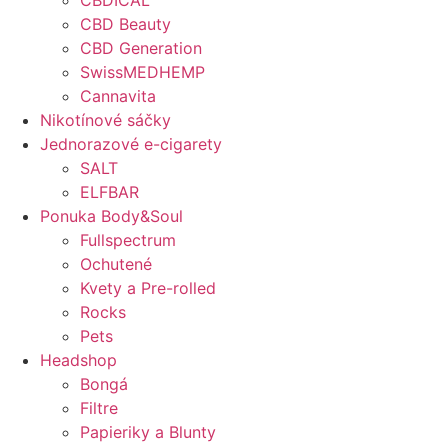
CBDICAL
CBD Beauty
CBD Generation
SwissMEDHEMP
Cannavita
Nikotínové sáčky
Jednorazové e-cigarety
SALT
ELFBAR
Ponuka Body&Soul
Fullspectrum
Ochutené
Kvety a Pre-rolled
Rocks
Pets
Headshop
Bongá
Filtre
Papieriky a Blunty