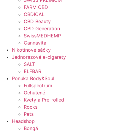
SWISS PREMIUM
FARM CBD
CBDICAL
CBD Beauty
CBD Generation
SwissMEDHEMP
Cannavita
Nikotínové sáčky
Jednorazové e-cigarety
SALT
ELFBAR
Ponuka Body&Soul
Fullspectrum
Ochutené
Kvety a Pre-rolled
Rocks
Pets
Headshop
Bongá