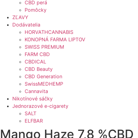
CBD perá
Pomôcky
ZĽAVY
Dodávatelia
HORVATHCANNABIS
KONOPNÁ FARMA LIPTOV
SWISS PREMIUM
FARM CBD
CBDICAL
CBD Beauty
CBD Generation
SwissMEDHEMP
Cannavita
Nikotínové sáčky
Jednorazové e-cigarety
SALT
ELFBAR
Mango Haze 7,8 %CBD