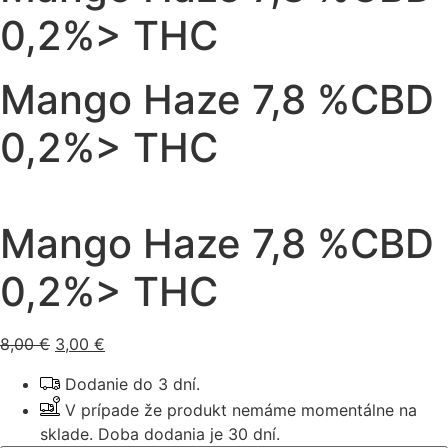
0,2%> THC
Mango Haze 7,8 %CBD
0,2%> THC
Mango Haze 7,8 %CBD
0,2%> THC
Pôvodná
Aktuálna
8,00
€
3,00
€
cena
cena
Dodanie do 3 dní.
bola:
je:
V prípade že produkt nemáme momentálne na
8,00 €.
3,00 €.
sklade. Doba dodania je 30 dní.