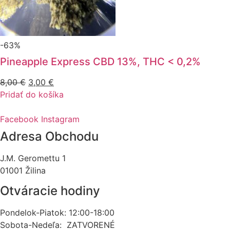
-63%
Pineapple Express CBD 13%, THC < 0,2%
Pôvodná
Aktuálna
8,00
€
3,00
€
cena
cena
Pridať do košíka
bola:
je:
8,00 €.
3,00 €.
Facebook
Instagram
Adresa Obchodu
J.M. Geromettu 1
01001 Žilina
Otváracie hodiny
Pondelok-Piatok: 12:00-18:00
Sobota-Nedeľa: ZATVORENÉ