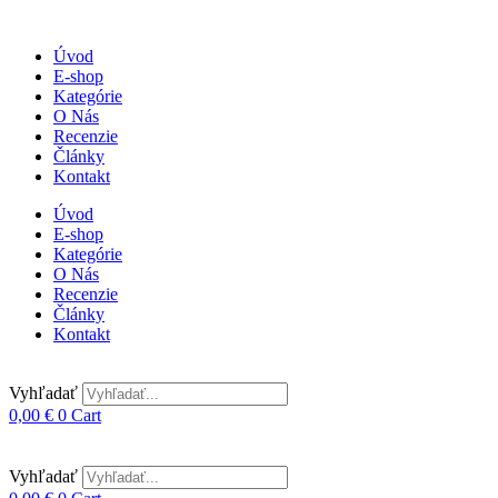
Úvod
E-shop
Kategórie
O Nás
Recenzie
Články
Kontakt
Úvod
E-shop
Kategórie
O Nás
Recenzie
Články
Kontakt
Vyhľadať
0,00
€
0
Cart
Vyhľadať