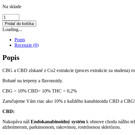
Na sklade
množstvo
10%CBG
Pridať do košíka
&
Loading...
10%CBD
Fullspectrum
Popis
Olej
Recenzie (0)
Popis
CBG a CBD získané z Co2 extrakcie (proces extrakcie za studena) ro
Bohaté na terpeny a flavonoidy.
CBG > 10% CBD> 10% THC < 0,2%
Zaručujeme Vám viac ako 10% z každého kanabinoidu CBD a CBG!
CBD:
Nakopáva náš
Endokanabinoidný systém
k obnove chodu nášho tela
alzheimerom, parkinsonom, rakovinou, rostrúsenou sklerózou.