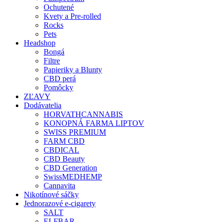
Ochutené
Kvety a Pre-rolled
Rocks
Pets
Headshop
Bongá
Filtre
Papieriky a Blunty
CBD perá
Pomôcky
ZĽAVY
Dodávatelia
HORVATHCANNABIS
KONOPNÁ FARMA LIPTOV
SWISS PREMIUM
FARM CBD
CBDICAL
CBD Beauty
CBD Generation
SwissMEDHEMP
Cannavita
Nikotínové sáčky
Jednorazové e-cigarety
SALT
ELFBAR