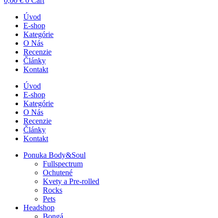
0,00
€
0
Cart
Úvod
E-shop
Kategórie
O Nás
Recenzie
Články
Kontakt
Úvod
E-shop
Kategórie
O Nás
Recenzie
Články
Kontakt
Ponuka Body&Soul
Fullspectrum
Ochutené
Kvety a Pre-rolled
Rocks
Pets
Headshop
Bongá