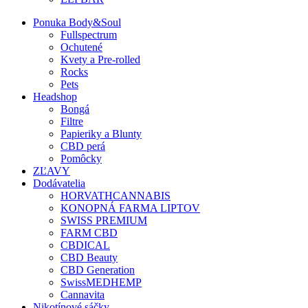
Ponuka Body&Soul
Fullspectrum
Ochutené
Kvety a Pre-rolled
Rocks
Pets
Headshop
Bongá
Filtre
Papieriky a Blunty
CBD perá
Pomôcky
ZĽAVY
Dodávatelia
HORVATHCANNABIS
KONOPNÁ FARMA LIPTOV
SWISS PREMIUM
FARM CBD
CBDICAL
CBD Beauty
CBD Generation
SwissMEDHEMP
Cannavita
Nikotínové sáčky