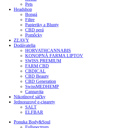
Pets
Headshop
Bongá
Filtre
Papieriky a Blunty
CBD perá
Pomôcky
ZĽAVY
Dodávatelia
HORVATHCANNABIS
KONOPNÁ FARMA LIPTOV
SWISS PREMIUM
FARM CBD
CBDICAL
CBD Beauty
CBD Generation
SwissMEDHEMP
Cannavita
Nikotínové sáčky
Jednorazové e-cigarety
SALT
ELFBAR
Ponuka Body&Soul
Fullspectrum