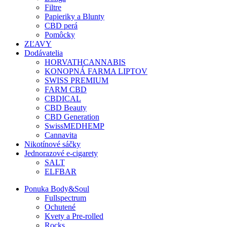
Filtre
Papieriky a Blunty
CBD perá
Pomôcky
ZĽAVY
Dodávatelia
HORVATHCANNABIS
KONOPNÁ FARMA LIPTOV
SWISS PREMIUM
FARM CBD
CBDICAL
CBD Beauty
CBD Generation
SwissMEDHEMP
Cannavita
Nikotínové sáčky
Jednorazové e-cigarety
SALT
ELFBAR
Ponuka Body&Soul
Fullspectrum
Ochutené
Kvety a Pre-rolled
Rocks