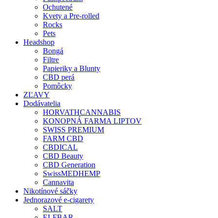
Ochutené
Kvety a Pre-rolled
Rocks
Pets
Headshop
Bongá
Filtre
Papieriky a Blunty
CBD perá
Pomôcky
ZĽAVY
Dodávatelia
HORVATHCANNABIS
KONOPNÁ FARMA LIPTOV
SWISS PREMIUM
FARM CBD
CBDICAL
CBD Beauty
CBD Generation
SwissMEDHEMP
Cannavita
Nikotínové sáčky
Jednorazové e-cigarety
SALT
ELFBAR