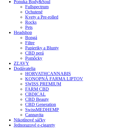
Ponuka Body&Soul
Fullspectrum
Ochutené
Kvety a Pre-rolled
Rocks
Pets
Headshop
Bongá
Filtre
Papieriky a Blunty
CBD perá
Pomôcky
ZĽAVY
Dodávatelia
HORVATHCANNABIS
KONOPNÁ FARMA LIPTOV
SWISS PREMIUM
FARM CBD
CBDICAL
CBD Beauty
CBD Generation
SwissMEDHEMP
Cannavita
Nikotínové sáčky
Jednorazové e-cigarety