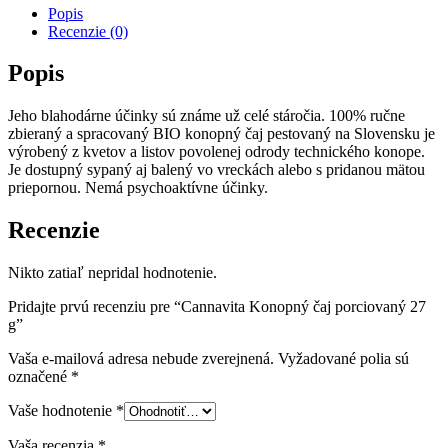
porciovaný
Popis
27
Recenzie (0)
g
Popis
Jeho blahodárne účinky sú známe už celé stáročia. 100% ručne
zbieraný a spracovaný BIO konopný čaj pestovaný na Slovensku je
výrobený z kvetov a listov povolenej odrody technického konope.
Je dostupný sypaný aj balený vo vreckách alebo s pridanou mätou
priepornou. Nemá psychoaktívne účinky.
Recenzie
Nikto zatiaľ nepridal hodnotenie.
Pridajte prvú recenziu pre “Cannavita Konopný čaj porciovaný 27
g”
Vaša e-mailová adresa nebude zverejnená.
Vyžadované polia sú
označené
*
Vaše hodnotenie
*
Vaša recenzia
*