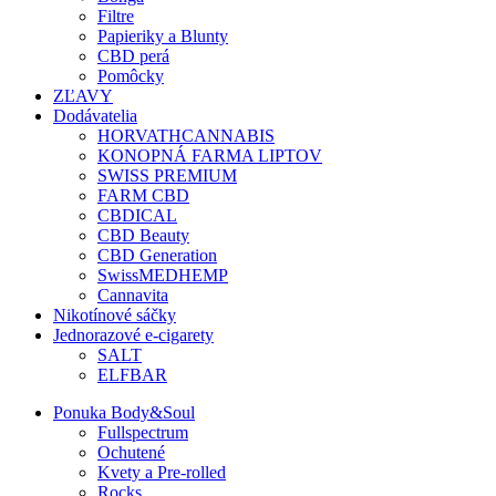
Filtre
Papieriky a Blunty
CBD perá
Pomôcky
ZĽAVY
Dodávatelia
HORVATHCANNABIS
KONOPNÁ FARMA LIPTOV
SWISS PREMIUM
FARM CBD
CBDICAL
CBD Beauty
CBD Generation
SwissMEDHEMP
Cannavita
Nikotínové sáčky
Jednorazové e-cigarety
SALT
ELFBAR
Ponuka Body&Soul
Fullspectrum
Ochutené
Kvety a Pre-rolled
Rocks