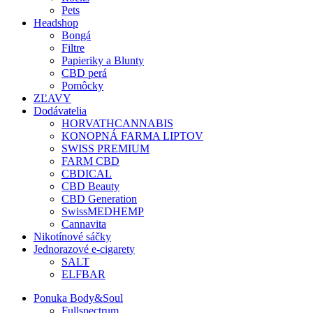
Pets
Headshop
Bongá
Filtre
Papieriky a Blunty
CBD perá
Pomôcky
ZĽAVY
Dodávatelia
HORVATHCANNABIS
KONOPNÁ FARMA LIPTOV
SWISS PREMIUM
FARM CBD
CBDICAL
CBD Beauty
CBD Generation
SwissMEDHEMP
Cannavita
Nikotínové sáčky
Jednorazové e-cigarety
SALT
ELFBAR
Ponuka Body&Soul
Fullspectrum