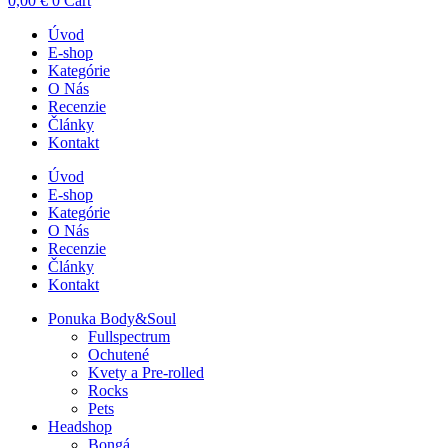
0,00
€
0
Cart
Úvod
E-shop
Kategórie
O Nás
Recenzie
Články
Kontakt
Úvod
E-shop
Kategórie
O Nás
Recenzie
Články
Kontakt
Ponuka Body&Soul
Fullspectrum
Ochutené
Kvety a Pre-rolled
Rocks
Pets
Headshop
Bongá