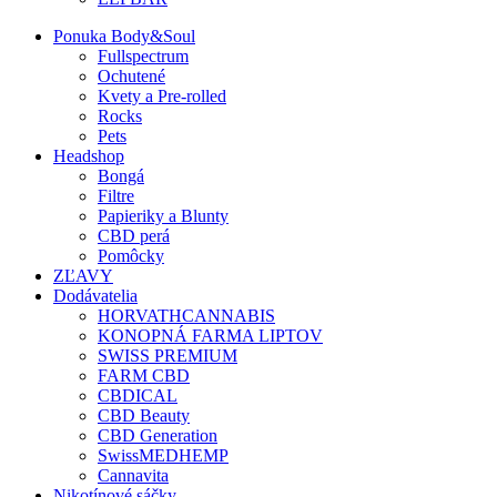
Ponuka Body&Soul
Fullspectrum
Ochutené
Kvety a Pre-rolled
Rocks
Pets
Headshop
Bongá
Filtre
Papieriky a Blunty
CBD perá
Pomôcky
ZĽAVY
Dodávatelia
HORVATHCANNABIS
KONOPNÁ FARMA LIPTOV
SWISS PREMIUM
FARM CBD
CBDICAL
CBD Beauty
CBD Generation
SwissMEDHEMP
Cannavita
Nikotínové sáčky