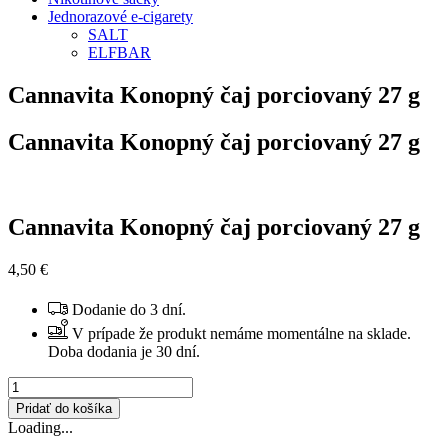
Jednorazové e-cigarety
SALT
ELFBAR
Cannavita Konopný čaj porciovaný 27 g
Cannavita Konopný čaj porciovaný 27 g
Cannavita Konopný čaj porciovaný 27 g
4,50
€
Dodanie do 3 dní.
V prípade že produkt nemáme momentálne na sklade.
Doba dodania je 30 dní.
množstvo
Cannavita
Pridať do košíka
Konopný
Loading...
čaj