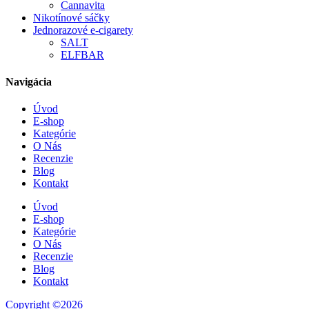
Cannavita
Nikotínové sáčky
Jednorazové e-cigarety
SALT
ELFBAR
Navigácia
Úvod
E-shop
Kategórie
O Nás
Recenzie
Blog
Kontakt
Úvod
E-shop
Kategórie
O Nás
Recenzie
Blog
Kontakt
Copyright ©2026