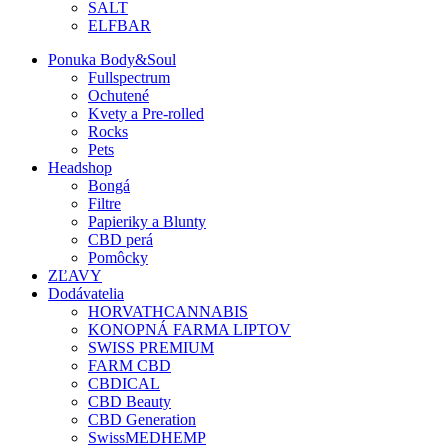
SALT
ELFBAR
Ponuka Body&Soul
Fullspectrum
Ochutené
Kvety a Pre-rolled
Rocks
Pets
Headshop
Bongá
Filtre
Papieriky a Blunty
CBD perá
Pomôcky
ZĽAVY
Dodávatelia
HORVATHCANNABIS
KONOPNÁ FARMA LIPTOV
SWISS PREMIUM
FARM CBD
CBDICAL
CBD Beauty
CBD Generation
SwissMEDHEMP