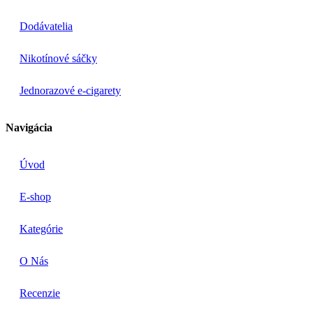
Dodávatelia
Nikotínové sáčky
Jednorazové e-cigarety
Navigácia
Úvod
E-shop
Kategórie
O Nás
Recenzie