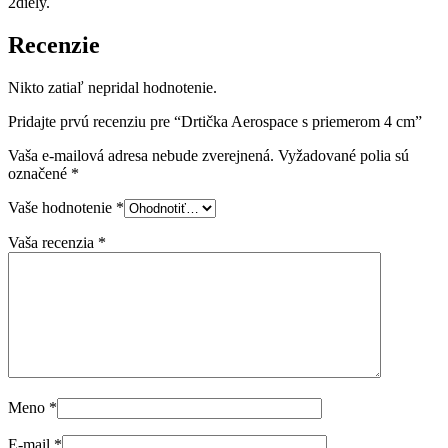
2diely.
Recenzie
Nikto zatiaľ nepridal hodnotenie.
Pridajte prvú recenziu pre “Drtička Aerospace s priemerom 4 cm”
Vaša e-mailová adresa nebude zverejnená.
Vyžadované polia sú
označené
*
Vaše hodnotenie
*
Vaša recenzia
*
Meno
*
E-mail
*