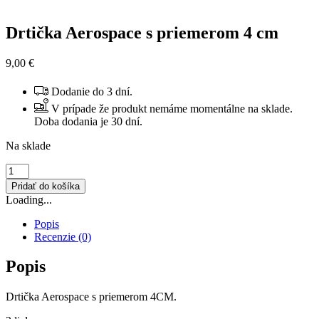
Drtička Aerospace s priemerom 4 cm
9,00
€
Dodanie do 3 dní.
V prípade že produkt nemáme momentálne na sklade.
Doba dodania je 30 dní.
Na sklade
množstvo
Drtička
Pridať do košíka
Aerospace
Loading...
s
priemerom
Popis
4
Recenzie (0)
cm
Popis
Drtička Aerospace s priemerom 4CM.