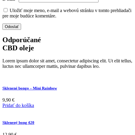
Uložiť moje meno, e-mail a webovú stránku v tomto prehliadači
pre moje budúce komentáre.
Odporúčané
CBD oleje
Lorem ipsum dolor sit amet, consectetur adipiscing elit. Ut elit tellus,
luctus nec ullamcorper mattis, pulvinar dapibus leo.
Sklenené bongo – Mini Rainbow
9,90
€
Pridať do košíka
Sklenený bong 420
12,90
€